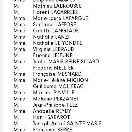
Mme
Delphine LABAILS
2022
0 €
Net
M.
Mathieu LABROUSSE
2023
0 €
Net
M.
Florent LACARRERE
Mme
Marie-Laure LAFARGUE
Mme
Sandrine LAFFORE
Mme
Colette LANGLADE
Mme
Nathalie LANZI
Mme
Nathalie LE YONDRE
Mme
Virginie LEBRAUD
Description
: Membre CA
M.
Étienne LEJEUNE
Mme
Joëlle MARIE-REINE SCIARD
Organisme
: LGT privé Saint
M.
Frédéric MELLIER
Charles │ De : 06/2021 à
Mme
Françoise MESNARD
07/2023
Mme
Marie-Hélène MICHON
Rémunération ou gratification
M.
Guillaume MOLIERAC
:
Mme
Martine PINVILLE
Mme
Mélanie PLAZANET
M.
Jean-Philippe PLEZ
Année
Montant
Type
Mme
Anabelle REYDY
M.
Henri SABAROT
2021
0 €
Net
2022
0 €
Net
M.
Joseph André SAINTE-MARIE
2023
0 €
Net
Mme
Françoise SERRE