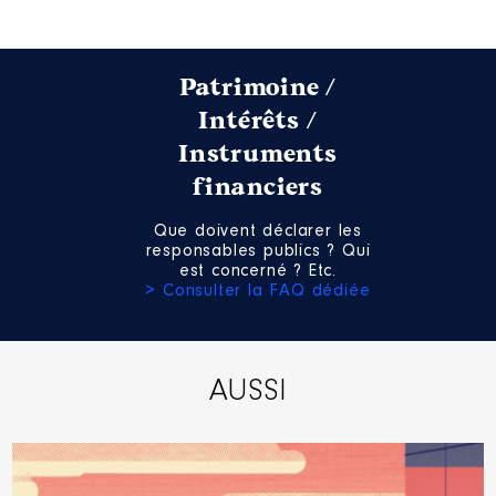
Patrimoine /
Description
: Membre CA
Intérêts /
Organisme
: LP Léonard de Vinci
Instruments
│ De : 06/2021 à 07/2023
financiers
Rémunération ou gratification
:
Que doivent déclarer les
responsables publics ? Qui
est concerné ? Etc.
Année
Montant
Type
> Consulter la FAQ dédiée
2021
0 €
Net
2022
0 €
Net
2023
0 €
Net
AUSSI