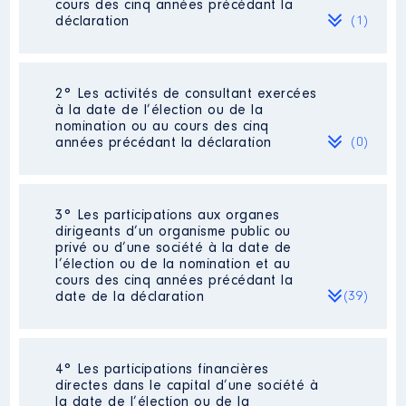
cours des cinq années précédant la
déclaration
(1)
2° Les activités de consultant exercées
Description
: Enseignant
à la date de l’élection ou de la
nomination ou au cours des cinq
Employeur
: Education Nationale
années précédant la déclaration
(0)
│ De : 01/2016 à 05/2022
Rémunération ou gratification
:
Néant
3° Les participations aux organes
dirigeants d’un organisme public ou
privé ou d’une société à la date de
Année
Montant
Type
l’élection ou de la nomination et au
cours des cinq années précédant la
2016
38 526 €
Net
date de la déclaration
(39)
2017
39 948 €
Net
2018
41 514 €
Net
2019
38 914 €
Net
2020
38 865 €
Net
2021
36 681 €
Net
4° Les participations financières
Description
: Conseil de
directes dans le capital d’une société à
2022
9 574 €
Net
surveillance
la date de l’élection ou de la