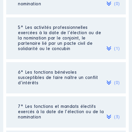
nomination
(0)
Organisme
: SCIC les Ateliers du
Bocage │ De : 06/2021 à
07/2023
Néant
5° Les activités professionnelles
Rémunération ou gratification
exercées à la date de l’élection ou de
:
la nomination par le conjoint, le
partenaire lié par un pacte civil de
solidarité ou le concubin
(1)
Année
Montant
Type
2021
0 €
Net
2022
0 €
Net
Activité professionnelle
:
2023
0 €
Net
6° Les fonctions bénévoles
Enseignante
susceptibles de faire naître un conflit
d’intérêts
(0)
Employeur
: Education Nationale
Néant
7° Les fonctions et mandats électifs
exercés à la date de l’élection ou de la
Description
: membre CA
nomination
(3)
Organisme
: Maison de l'Emploi
du Bocage Bressuirais │ De :