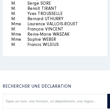
M.
Serge SORE
M.
Benoît TIRANT
M.
Yves TROUSSELLE
M.
Bernard UTHURRY
Mme
Laurence VALLOIS-ROUET
M.
François VINCENT
Description
: Membre CA
Mme
Reine-Marie WASZAK
Mme
Sophie WEBER
Organisme
: LP Jean Moulin
M.
Francis WILSIUS
Thouars │ De : 06/2021 à
07/2023
Rémunération ou gratification
:
Année
Montant
Type
RECHERCHER UNE DÉCLARATION
2021
0 €
Net
2022
0 €
Net
2023
0 €
Net