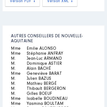
Version PDF
Version XML
Rémunération ou gratification
Mandat
: Vice-Président EPCI │
:
de : 07/2017 à 05/2022
Rémunération ou gratification
Année
Montant
Type
:
2021
0 €
Net
2022
0 €
Net
AUTRES CONSEILLERS DE NOUVELLE-
Année
Montant
Type
2023
0 €
Net
AQUITAINE
2017
4 325 €
Net
Mme
Emilie ALONSO
2018
9 605 €
Net
Mme
Stéphanie ANFRAY
2019
9 651 €
Net
M.
Jean-Luc ARMAND
2020
9 651 €
Net
M.
Dominique ASTIER
2021
9 651 €
Net
M.
Alain BACHÉ
2022
2 780 €
Net
Mme
Geneviève BARAT
Description
: Membre CA
M.
Julien BAZUS
M.
Organisme
Mathieu BERGÉ
: EPLEFPA │ De :
06/2021 à 07/2023
M.
Thibault BERGERON
M.
Gilles BOEUF
Rémunération ou gratification
Mme
Isabelle BOUDINEAU
:
Mme
Yasmina BOULTAM
Mandat
: Conseiller régional │