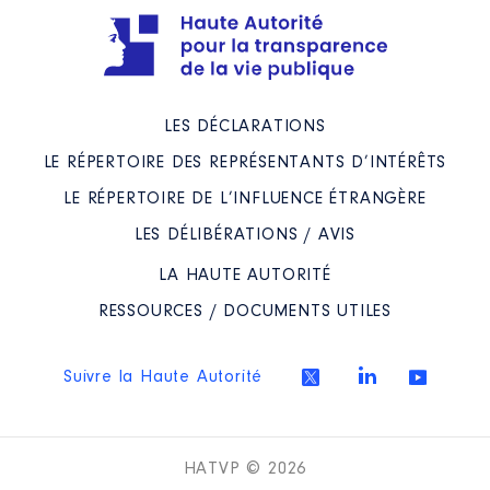
De : 06/2021 à 07/2023
Rémunération ou gratification
:
LES DÉCLARATIONS
Année
Montant
Type
LE RÉPERTOIRE DES REPRÉSENTANTS D’INTÉRÊTS
2021
0 €
Net
2022
0 €
Net
LE RÉPERTOIRE DE L’INFLUENCE ÉTRANGÈRE
2023
0 €
Net
LES DÉLIBÉRATIONS / AVIS
LA HAUTE AUTORITÉ
RESSOURCES / DOCUMENTS UTILES
Description
: Membre CA
Suivre la Haute Autorité
Organisme
: LGT Maurice
Genevoix │ De : 06/2021 à
07/2023
HATVP © 2026