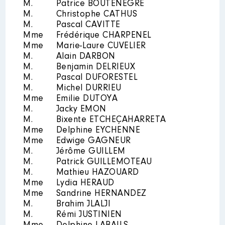
M.
Patrice BOUTENEGRE
de : 07/2021 à 05/2022
M.
Christophe CATHUS
Année
Montant
Type
Rémunération ou gratification
M.
Pascal CAVITTE
:
2021
0 €
Net
Mme
Frédérique CHARPENEL
2022
0 €
Net
Mme
Marie-Laure CUVELIER
2023
0 €
Net
M.
Alain DARBON
Année
Montant
Type
M.
Benjamin DELRIEUX
2021
10 523 €
Net
M.
Pascal DUFORESTEL
2022
5 594 €
Net
M.
Michel DURRIEU
Mme
Emilie DUTOYA
M.
Jacky EMON
M.
Bixente ETCHEÇAHARRETA
Description
: Membre CA
Mme
Delphine EYCHENNE
Mme
Edwige GAGNEUR
Organisme
: LPO privé Saint
M.
Jérôme GUILLEM
Joseph │ De : 06/2021 à 07/2023
M.
Patrick GUILLEMOTEAU
Rémunération ou gratification
M.
Mathieu HAZOUARD
:
Mme
Lydia HERAUD
Mme
Sandrine HERNANDEZ
M.
Brahim JLALJI
Année
Montant
Type
M.
Rémi JUSTINIEN
2021
0 €
Net