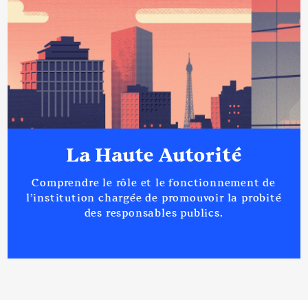
Année
Montant
Type
2021
0 €
Net
Description
: Titulaire
La Haute Autorité
Commentaire : Du fait de mon
mandat de Conseiller
Comprendre le rôle et le fonctionnement de
Départemental
l’institution chargée de promouvoir la probité
Organisme
: SPL Destination
des responsables publics.
Amnéville │ De : 09/2021 à
Rémunération ou gratification
:
Année
Montant
Type