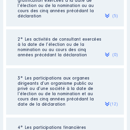
gratification exercées à la date de
l’élection ou de la nomination ou au
cours des cinq années précédant la
déclaration
(5)
2° Les activités de consultant exercées
Description
: Collaborateur
à la date de l’élection ou de la
nomination ou au cours des cinq
Employeur
: Région Grand Est │
années précédant la déclaration
(0)
De : 09/2017 à 08/2020
Rémunération ou gratification
:
Néant
3° Les participations aux organes
dirigeants d’un organisme public ou
privé ou d’une société à la date de
Année
Montant
Type
l’élection ou de la nomination et au
cours des cinq années précédant la
2017
9600 €
Net
date de la déclaration
(12)
2018
33919 €
Net
2019
35000 €
Net
2020
28000 €
Net
4° Les participations financières