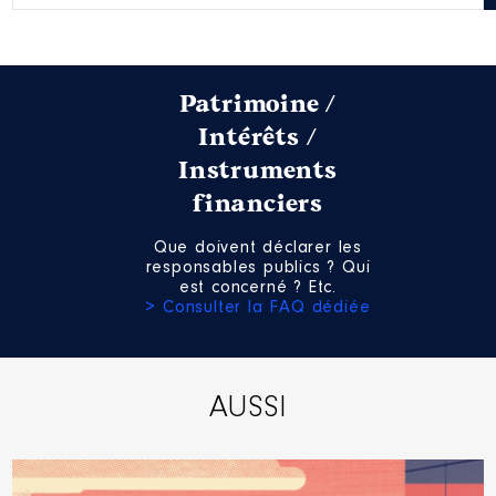
:
Année
Montant
Type
Patrimoine /
2021
0 €
Net
Intérêts /
Instruments
financiers
Que doivent déclarer les
responsables publics ? Qui
Description
: Membre du Conseil
est concerné ? Etc.
d'Administration
> Consulter la FAQ dédiée
Commentaire : Du fait de mon
mandat de Conseiller
Départemental
Organisme
: Moselle Attractivité
AUSSI
│ De : 09/2021 à
Rémunération ou gratification
: