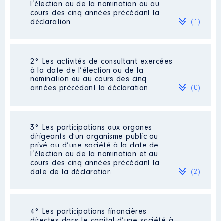
l’élection ou de la nomination ou au
cours des cinq années précédant la
déclaration
(1)
2° Les activités de consultant exercées
Description
: CABINET
à la date de l’élection ou de la
AVOCATS
nomination ou au cours des cinq
Commentaire : Je précise que je
années précédant la déclaration
(0)
vais cesser mon activité
professionnelle au 31 décembre
2024
Néant
3° Les participations aux organes
Employeur
: SCP CAPDEVIELLE │
dirigeants d’un organisme public ou
De : 01/2018 à 08/2024
privé ou d’une société à la date de
l’élection ou de la nomination et au
Rémunération ou gratification
cours des cinq années précédant la
:
date de la déclaration
(2)
Année
Montant
Type
2018
45 237 €
Net
4° Les participations financières
Description
: Achat et location
2019
73 190 €
Net
directes dans le capital d’une société à