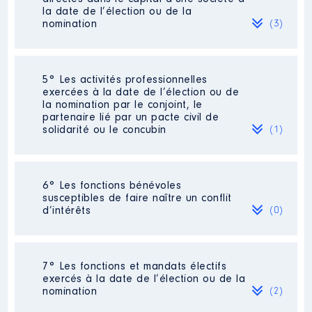
d'un bien immobilier
2020
45 002 €
Net
la date de l’élection ou de la
professionnel
2021
60 108 €
Net
nomination
(3)
[Activité conservée]
2022
61 332 €
Net
Organisme
: SCI [Données non
2023
42 024 €
Net
publiées] │ De : 01/2024 à
2024
31 500 €
Net
12/2025
Société
: SCI [Données non publiées]
5° Les activités professionnelles
exercées à la date de l’élection ou de
Rémunération ou gratification
Evaluation
: 235000 € │ Nombre de
la nomination par le conjoint, le
:
parts détenues : 20 │ Pourcentage du
partenaire lié par un pacte civil de
capital détenu : 41 %
solidarité ou le concubin
(1)
Année
Montant
Type
Rémunération ou gratification au
cours de l’année précédente
: 0
2024
0 €
Net
Activité professionnelle
: CABINET
2025
0 €
Net
6° Les fonctions bénévoles
Contrôle d'une activité de conseil
:
EXPERTISE COMPTABLE
susceptibles de faire naître un conflit
Non
d’intérêts
(0)
Employeur
: SARL SOCA
Société
: SCI [Données non publiées]
Néant
7° Les fonctions et mandats électifs
Evaluation
: 19813 € │ Nombre de
exercés à la date de l’élection ou de la
Description
: Activités juridiques
parts détenues : 10 │ Pourcentage du
nomination
(2)
Commentaire : SCP
capital détenu : 5 %
professionnelle dissoute au 31