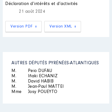
Déclaration d’intérêts et d’activités
Description des autres activités
Mandat
: conseillère
professionnelles exercées :
21 août 2024
communautaire │ de : 01/2018 à
collaboratrice
08/2024
Version PDF
Version XML
Rémunération ou gratification
:
Nom
: TANCREZ Muriel
Description des autres activités
Année
Montant
Type
professionnelles exercées :
collaboratrice
2018
2 411 €
Net
2019
2 422 €
Net
AUTRES DÉPUTÉS PYRÉNÉES-ATLANTIQUES
2020
2 422 €
Net
2021
2 422 €
Net
M.
Peio DUFAU
2022
2 422 €
Net
M.
Iñaki ECHANIZ
2023
2 422 €
Net
M.
David HABIB
2024
1 615 €
Net
M.
Jean-Paul MATTEI
Mme
Josy POUEYTO