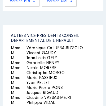
Version PDF
Version XML
2020
32 690 €
Net
2021
16 340 €
Net
Description
: Membre de
l’Assemblée spéciale des
collectivités Censeur
représentant la commune de
Jacou
AUTRES VICE-PRÉSIDENTS CONSEIL
Organisme
: SA3M │ De :
DÉPARTEMENTAL DE L HÉRAULT
03/2014 à 07/2021
Mandat
: Maire de Jacou │ de :
03/2014 à 07/2021
Mme
Véronique CALUEBA-RIZZOLO
Rémunération ou gratification
Commentaire : Il s'agit du
M.
Vincent GAUDY
:
prélèvement net avant
M.
Jean-Louis GELY
impôt.2021 : 6 mois d'indemnités
Mme
Gabrielle HENRY
(janvier à juin)
Année
Montant
Type
Mme
Nicole MORERE
Rémunération ou gratification
M.
Christophe MORGO
2014
0 €
Net
:
Mme
Marie PASSIEUX
2015
0 €
Net
M.
Yvon PELLET
2016
0 €
Net
Mme
Marie-Pierre PONS
2017
0 €
Net
Année
Montant
Type
2018
0 €
Net
M.
Jacques RIGAUD
2019
0 €
Net
2014
9792 €
Net
Mme
Claudine VASSAS-MEJRI
2020
0 €
Net
2015
15476 €
Net
M.
Philippe VIDAL