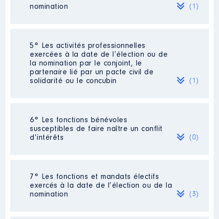
Organisme
: Régie des eaux
nomination
(1)
Montpellier Métropole │ De :
01/2016 à 07/2021
Rémunération ou gratification
Société
: PEA BNP
5° Les activités professionnelles
:
exercées à la date de l’élection ou de
Evaluation
: 23000 € │ Nombre de
la nomination par le conjoint, le
parts détenues : 772
partenaire lié par un pacte civil de
Année
Montant
Type
solidarité ou le concubin
(1)
Rémunération ou gratification au
2016
0 €
Net
cours de l’année précédente
: 0
2017
0 €
Net
2018
0 €
Net
Activité professionnelle
: vendeur
2019
0 €
Net
6° Les fonctions bénévoles
2020
0 €
Net
susceptibles de faire naître un conflit
Employeur
: Centrakor
2021
0 €
Net
d’intérêts
(0)
Néant
7° Les fonctions et mandats électifs
exercés à la date de l’élection ou de la
nomination
(3)
Description
: Président
Commentaire : Je ne suis plus le