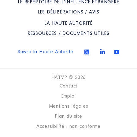
2017
0 €
Net
LE RÉPERTOIRE DE L’INFLUENCE ÉTRANGÈRE
2018
0 €
Net
LES DÉLIBÉRATIONS / AVIS
2019
0 €
Net
2020
0 €
Net
LA HAUTE AUTORITÉ
2021
0 €
Net
RESSOURCES / DOCUMENTS UTILES
Suivre la Haute Autorité
Description
: Vice-président
Commentaire : Je ne suis plus
HATVP © 2026
Vice-président de l'Epic Hérault
Contact
Culture depuis juillet 2021
Emploi
Organisme
: EPIC Hérault
Culture │ De : 08/2017 à 07/2021
Mentions légales
Rémunération ou gratification
Plan du site
:
Accessibilité : non conforme
Année
Montant
Type