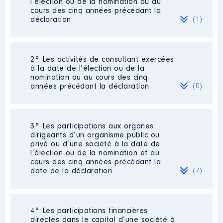
l’élection ou de la nomination ou au
cours des cinq années précédant la
déclaration
(1)
2° Les activités de consultant exercées
Description
: CHARGEE DE
à la date de l’élection ou de la
MISSION
nomination ou au cours des cinq
Commentaire : rupture [Données
années précédant la déclaration
(0)
non publiées] en date du 6 mars
2023 [Données non publiées]
Employeur
: MAIRIE DE
Néant
3° Les participations aux organes
MARSEILLE │ De : 10/2021 à
dirigeants d’un organisme public ou
03/2023
privé ou d’une société à la date de
l’élection ou de la nomination et au
Rémunération ou gratification
cours des cinq années précédant la
:
date de la déclaration
(7)
Année
Montant
Type
2021
30 159 €
Net
4° Les participations financières
Description
: VICE-PRESIDENTE
2022
21 534 €
Net
directes dans le capital d’une société à