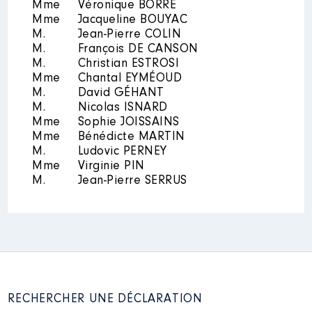
Année
Montant
Type
Mme
Véronique BORRE
Mme
Jacqueline BOUYAC
2021
0 €
Net
M.
Jean-Pierre COLIN
2022
0 €
Net
M.
François DE CANSON
M.
Christian ESTROSI
Mme
Chantal EYMÉOUD
M.
David GÉHANT
M.
Nicolas ISNARD
Mme
Sophie JOISSAINS
Mme
Bénédicte MARTIN
Description
: MEMBRE BUREAU
M.
Ludovic PERNEY
ET CA
Mme
Virginie PIN
M.
Jean-Pierre SERRUS
Organisme
: GERONTOPOLE
SUD │ De : 09/2021 à
Rémunération ou gratification
:
Année
Montant
Type
2021
0 €
Net
RECHERCHER UNE DÉCLARATION
2022
0 €
Net