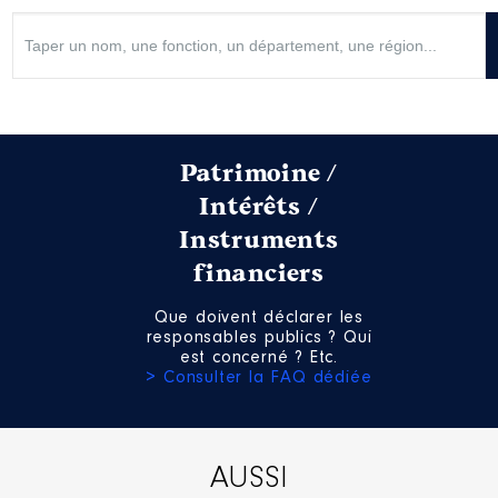
Description
: MEMBRE DU 3
Patrimoine /
COLLEGE DU CONSEIL DE
DEVELOPPEMENT
Intérêts /
Instruments
Organisme
: GPMM │ De :
07/2021 à
financiers
Rémunération ou gratification
:
Que doivent déclarer les
responsables publics ? Qui
est concerné ? Etc.
Année
Montant
Type
> Consulter la FAQ dédiée
2021
0 €
Net
2022
0 €
Net
AUSSI