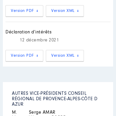
Année
Montant
Type
Version PDF
Version XML
2021
0 €
Net
2022
0 €
Net
Déclaration d’intérêts
12 décembre 2021
Version PDF
Version XML
Description
: ADMINISTRATRICE
Organisme
: ASSOCIATION
POUR LE DEVELOPPEMENT DE
L'INFORMATION SUR LES
METIERS ET LES EMPLOIS │ De :
07/2021 à
AUTRES VICE-PRÉSIDENTS CONSEIL
RÉGIONAL DE PROVENCE-ALPES-CÔTE D
Rémunération ou gratification
:
AZUR
M.
Serge AMAR