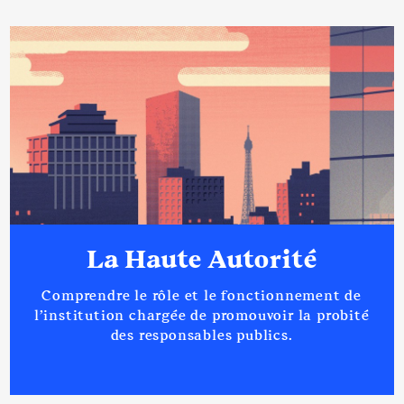
Description
: PRESIDENTE
Organisme
: CARIF OREF │ De :
07/2021 à
Rémunération ou gratification
:
Année
Montant
Type
La Haute Autorité
2021
0 €
Net
2022
0 €
Net
Comprendre le rôle et le fonctionnement de
l’institution chargée de promouvoir la probité
des responsables publics.