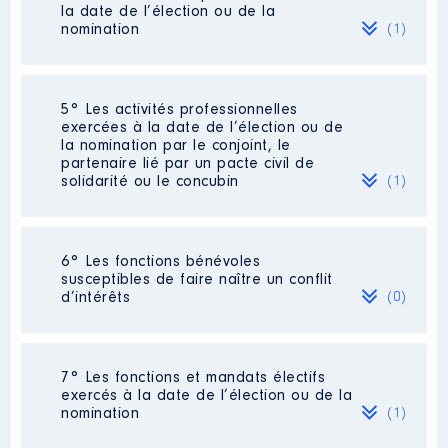
2023
7 731 €
Net
la date de l’élection ou de la
Organisme
: WORLDSKILLS
nomination
(1)
FRANCE │ De : 05/2019 à
Rémunération ou gratification
:
Société
: BONAVENTURE
5° Les activités professionnelles
exercées à la date de l’élection ou de
Evaluation
: 22867 € │ Nombre de
la nomination par le conjoint, le
Année
Montant
Type
parts détenues : 15 │ Pourcentage du
partenaire lié par un pacte civil de
capital détenu : 50 %
solidarité ou le concubin
(1)
2019
0 €
Net
2020
0 €
Net
Rémunération ou gratification au
2021
0 €
Net
cours de l’année précédente
: 0
Activité professionnelle
: Professeur
6° Les fonctions bénévoles
agrégé de classes préparatoires aux
susceptibles de faire naître un conflit
grandes écoles
d’intérêts
(0)
Employeur
: MINISTERE EDUCATION
NATIONALE
Néant
Description
: Administratrice
7° Les fonctions et mandats électifs
exercés à la date de l’élection ou de la
Organisme
: MISSION LOCALE
nomination
(1)
MARSEILLE │ De : 07/2021 à