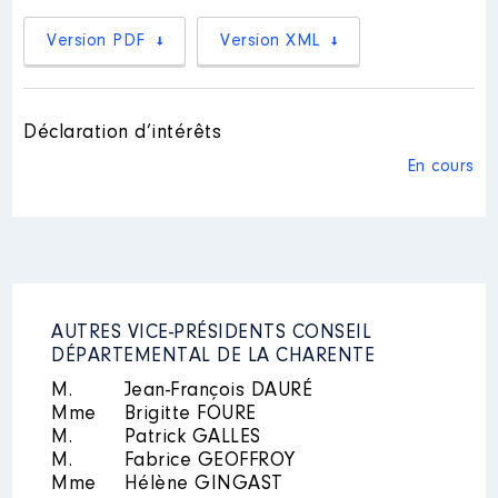
Rémunération ou gratification
2021
0 €
Net
Version PDF
Version XML
:
Année
Montant
Type
Déclaration d’intérêts
2020
0 €
Net
2021
0 €
Net
En cours
Description
: Vice-Président
Organisme
: Agence technique
départementale │ De : 09/2021 à
12/2021
Rémunération ou gratification
Mandat
: Maire de Brie │ de :
AUTRES VICE-PRÉSIDENTS CONSEIL
:
01/2017 à 12/2021
DÉPARTEMENTAL DE LA CHARENTE
M.
Jean-François DAURÉ
Rémunération ou gratification
Année
Montant
Type
:
Mme
Brigitte FOURE
M.
Patrick GALLES
2021
0 €
Net
M.
Fabrice GEOFFROY
Année
Montant
Type
Mme
Hélène GINGAST