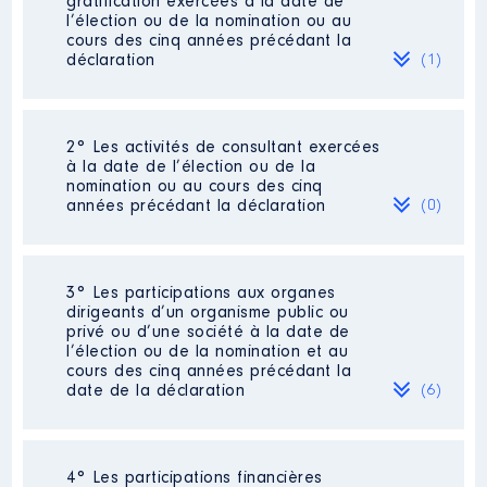
gratification exercées à la date de
l’élection ou de la nomination ou au
cours des cinq années précédant la
déclaration
(1)
2° Les activités de consultant exercées
Description
: Délégué Général
à la date de l’élection ou de la
nomination ou au cours des cinq
Employeur
: Fédération
années précédant la déclaration
(0)
Charentaise des Oeuvres
Laïques │ De : 01/2020 à
12/2020
Néant
3° Les participations aux organes
Rémunération ou gratification
dirigeants d’un organisme public ou
:
privé ou d’une société à la date de
l’élection ou de la nomination et au
cours des cinq années précédant la
Année
Montant
Type
date de la déclaration
(6)
2020
48 471 €
Net
4° Les participations financières