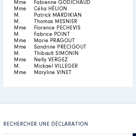
Mme
Fabienne GODICHAUD
2017
14 500 €
Net
Mme
Célia HÉLION
2018
14 556 €
Net
2019
13 848 €
Net
M.
Patrick MARDIKIAN
2020
14 046 €
Net
M.
Thomas MESNIER
2021
14 040 €
Net
Mme
Description
Florence PECHEVIS
: Membre du comité
M.
Fabrice POINT
Organisme
: Comité
Mme
Marie PRAGOUT
départemental du tourisme des
Mme
Sandrine PRECIGOUT
Charentes │ De : 09/2021 à
M.
Thibault SIMONIN
12/2021
Mme
Nelly VERGEZ
M.
Mickael VILLEGER
Rémunération ou gratification
Mandat
: Délégué
:
Mme
Maryline VINET
communautaire Grand Angoulême
│ de : 01/2017 à 12/2021
Année
Montant
Type
Rémunération ou gratification
:
2021
0 €
Net
Année
Montant
Type
RECHERCHER UNE DÉCLARATION
2017
2 200 €
Net
2018
2 207 €
Net