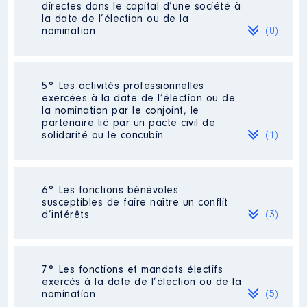
Description
: Administrateur
directes dans le capital d’une société à
la date de l’élection ou de la
Organisme
: CMSO │ De :
nomination
(0)
01/2019 à 12/2019
Rémunération ou gratification
:
Néant
5° Les activités professionnelles
exercées à la date de l’élection ou de
la nomination par le conjoint, le
Année
Montant
Type
partenaire lié par un pacte civil de
solidarité ou le concubin
(1)
2019
1 700 €
Net
Activité professionnelle
: [Données
6° Les fonctions bénévoles
non publiées]
susceptibles de faire naître un conflit
d’intérêts
(3)
Employeur
: Mairie de Brie
Description
: membre du CA
Description
Organisme
: président
: SDIS │ De :
7° Les fonctions et mandats électifs
09/2021 à 12/2021
exercés à la date de l’élection ou de la
Organisme
: Amicale Laïque
nomination
(5)
d'Angoulême
Rémunération ou gratification