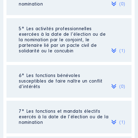
mon commerce)
nomination
2023
12 067 €
Net
(0)
Organisme
: MAGASIN AKAITI │
De : 12/2017 à
Néant
5° Les activités professionnelles
Rémunération ou gratification
exercées à la date de l’élection ou de
:
la nomination par le conjoint, le
partenaire lié par un pacte civil de
solidarité ou le concubin
(1)
Année
Montant
Type
2017
12 067 €
Net
2018
12 067 €
Net
Activité professionnelle
:
2019
12 067 €
Net
6° Les fonctions bénévoles
PROFESSEUR DES ECOLE DANS LE 1ER
2020
12 067 €
Net
susceptibles de faire naître un conflit
DEGRES
2021
12 067 €
Net
d’intérêts
(0)
Commentaire : [Données non publiées]
2022
12 067 €
Net
2023
12 067 €
Net
Employeur
: EDUCATION NATIONAL
Néant
7° Les fonctions et mandats électifs
exercés à la date de l’élection ou de la
nomination
(1)