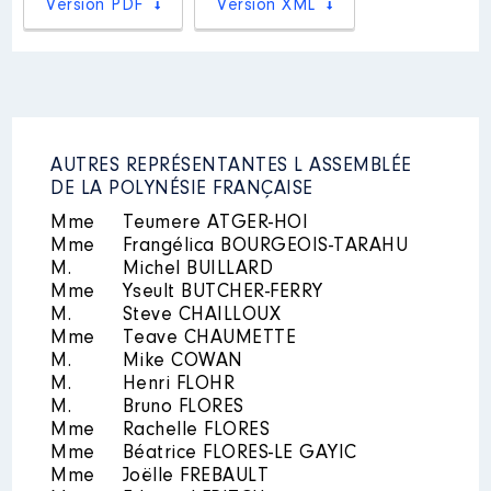
de la recherche(je suis membre)
Version PDF
Version XML
Organisme
: COMMISSIONS
INTERIEURES A L'ASSEMBLEE │
De : 05/2023 à
Rémunération ou gratification
:
AUTRES REPRÉSENTANTES L ASSEMBLÉE
DE LA POLYNÉSIE FRANÇAISE
Année
Montant
Type
Mme
Teumere ATGER-HOI
2023
0 €
Net
Mme
Frangélica BOURGEOIS-TARAHU
M.
Michel BUILLARD
Mme
Yseult BUTCHER-FERRY
M.
Steve CHAILLOUX
Mme
Teave CHAUMETTE
M.
Mike COWAN
M.
Henri FLOHR
Description
: Commission du
M.
Bruno FLORES
tourisme, de l'écologie, de la
Mme
Rachelle FLORES
culture, de l'aménagement du
Mme
Béatrice FLORES-LE GAYIC
territoire et du transport aérien
Mme
Joëlle FREBAULT
(je suis membre)