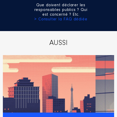
Que doivent déclarer les
responsables publics ? Qui
Année
Montant
Type
est concerné ? Etc.
> Consulter la FAQ dédiée
2023
0 €
Net
AUSSI