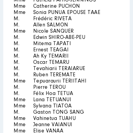
Mme
Patricia PAHIO-JENNINGS
EXTERIEURES DE L'ASSEMBLEE │
Mme
Catherine PUCHON
De : 07/2023 à
Mme
Sonia PUNUA EPOUSE TAAE
M.
Frédéric RIVETA
Rémunération ou gratification
M.
Allen SALMON
:
Mme
Nicole SANQUER
M.
Edwin SHIRO-ABE-PEU
Année
Montant
Type
M.
Mitema TAPATI
M.
Ernest TEAGAI
2023
0 €
Net
M.
Ah Ky TEMARII
M.
Oscar TEMARU
M.
Tevahiarii TERAIARUE
M.
Ruben TEREMATE
Mme
Tepuaraurii TERIITAHI
M.
Pierre TEROU
M.
Félix Hoa TETUA
Description
: Conseil
Mme
Lana TETUANUI
d'établissement du collège de
Mme
Sylvana TIATOA
Makemo(Titulaire)
M.
Gaston TONG SANG
Organisme
: COMMISSION
Mme
Vahinetua TUAHU
EXTERIEURES DE L'ASSEMBLEE │
Mme
Jeanne VAIANUI
De : 05/2023 à
Mme
Elise VANAA