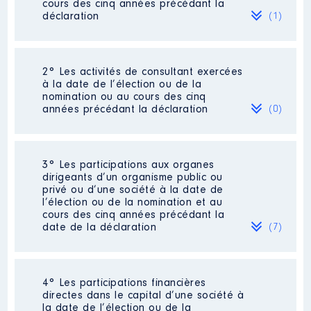
cours des cinq années précédant la
déclaration
(1)
2° Les activités de consultant exercées
Description
: commerçante
à la date de l’élection ou de la
Commentaire : [Données non
nomination ou au cours des cinq
publiées]
années précédant la déclaration
(0)
Employeur
: BROWN Tahia │ De
: 12/2017 à
Néant
3° Les participations aux organes
Rémunération ou gratification
dirigeants d’un organisme public ou
:
privé ou d’une société à la date de
l’élection ou de la nomination et au
cours des cinq années précédant la
Année
Montant
Type
date de la déclaration
(7)
2017
12 067 €
Net
2018
12 067 €
Net
2019
12 067 €
Net
2020
12 067 €
Net
4° Les participations financières
Description
: Magasin
2021
12 067 €
Net
directes dans le capital d’une société à
d'alimentation(Je suis gérante de
2022
12 067 €
Net
la date de l’élection ou de la