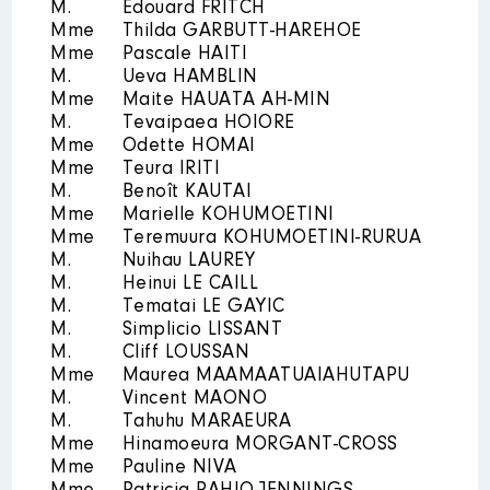
M.
Edouard FRITCH
Organisme
: COMMISSIONS
Mme
Thilda GARBUTT-HAREHOE
INTERIEURES A L'ASSEMBLEE │
Mme
Pascale HAITI
De : 05/2023 à
M.
Ueva HAMBLIN
Mme
Maite HAUATA AH-MIN
Rémunération ou gratification
M.
Tevaipaea HOIORE
:
Mme
Odette HOMAI
Mme
Teura IRITI
Année
Montant
Type
M.
Benoît KAUTAI
Mme
Marielle KOHUMOETINI
2023
0 €
Net
Mme
Teremuura KOHUMOETINI-RURUA
M.
Nuihau LAUREY
M.
Heinui LE CAILL
M.
Tematai LE GAYIC
M.
Simplicio LISSANT
M.
Cliff LOUSSAN
Mme
Maurea MAAMAATUAIAHUTAPU
Description
: Conseil
M.
Vincent MAONO
d'administration de l'Huilerie de
M.
Tahuhu MARAEURA
Tahiti(membre du conseil
Mme
Hinamoeura MORGANT-CROSS
d'administration)
Mme
Pauline NIVA
Organisme
: COMMISSION