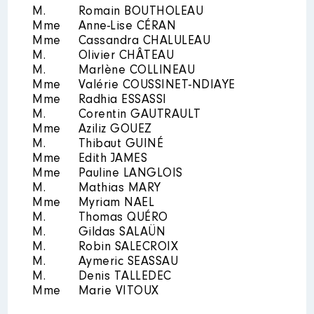
M.
Romain BOUTHOLEAU
Mme
Anne-Lise CÉRAN
Mme
Cassandra CHALULEAU
M.
Olivier CHÂTEAU
M.
Marlène COLLINEAU
Mme
Valérie COUSSINET-NDIAYE
Mme
Radhia ESSASSI
M.
Corentin GAUTRAULT
Mme
Aziliz GOUEZ
M.
Thibaut GUINÉ
Mme
Edith JAMES
Mme
Pauline LANGLOIS
M.
Mathias MARY
Mme
Myriam NAEL
M.
Thomas QUÉRO
M.
Gildas SALAÜN
M.
Robin SALECROIX
M.
Aymeric SEASSAU
M.
Denis TALLEDEC
Mme
Marie VITOUX