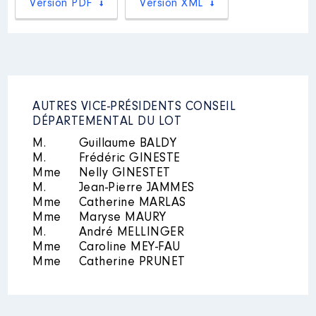
Version PDF
Version XML
Année
Montant
Type
2021
0 €
Net
2022
0 €
Net
AUTRES VICE-PRÉSIDENTS CONSEIL
DÉPARTEMENTAL DU LOT
M.
Guillaume BALDY
M.
Frédéric GINESTE
Description
: Président
Mme
Nelly GINESTET
M.
Jean-Pierre JAMMES
Organisme
: CAUE du Lot │ De :
Mme
Catherine MARLAS
07/2021 à
Mme
Maryse MAURY
M.
André MELLINGER
Rémunération ou gratification
:
Mme
Caroline MEY-FAU
Mme
Catherine PRUNET
Année
Montant
Type
2021
0 €
Net