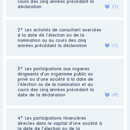
cours des cinq années précédant la
déclaration
(1)
2° Les activités de consultant exercées
Description
: Directeur de la
à la date de l’élection ou de la
communication
nomination ou au cours des cinq
années précédant la déclaration
(1)
Employeur
: FNIL │ De : 10/2018
à 03/2022
Rémunération ou gratification
3° Les participations aux organes
:
Description
: Conseil
dirigeants d’un organisme public ou
privé ou d’une société à la date de
Employeur
: Moi-même │ De :
l’élection ou de la nomination et au
Année
Montant
Type
03/2021 à
cours des cinq années précédant la
date de la déclaration
(9)
2018
61 099 €
Net
Rémunération ou gratification
2019
72 009 €
Net
:
2020
70 761 €
Net
2021
68 998 €
Net
2022
4 786 €
Net
4° Les participations financières
Année
Montant
Type
Description
: MembreCA
directes dans le capital d’une société à
la date de l’élection ou de la
2021
3 840 €
Net