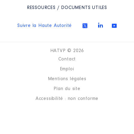
Rémunération ou gratification
RESSOURCES / DOCUMENTS UTILES
:
Année
Montant
Type
Suivre la Haute Autorité
2021
0 €
Net
2022
0 €
Net
HATVP © 2026
Contact
Emploi
Mentions légales
Description
: Administrateur
Plan du site
Organisme
: Collège de
Accessibilité : non conforme
Prayssac │ De : 06/2021 à
Rémunération ou gratification
: