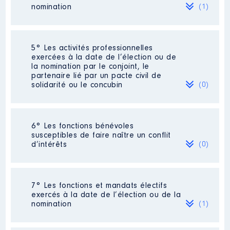
Organisme
: Léo │ De : 11/2020
nomination
(1)
2022
0 €
Net
à
Rémunération ou gratification
:
Société
: SAS Les Mousqueterres
5° Les activités professionnelles
Commentaire : Je n’ai reçu aucune
exercées à la date de l’élection ou de
rémunération ou gratification au titre
la nomination par le conjoint, le
Année
Montant
Type
de cette société pour une activité
partenaire lié par un pacte civil de
effectuée après mon élection en juin
solidarité ou le concubin
(0)
2020
0 €
Net
2021. En sommeil depuis mai 2021,
2021
0 €
Net
cette société sera très prochainement
2022
0 €
Net
liquidée. Je précise que cette société
n’a jamais eu de lien avec mon
Néant
6° Les fonctions bénévoles
département d’élection.
susceptibles de faire naître un conflit
d’intérêts
(0)
Evaluation
: 1000 € │ Nombre de
parts détenues : 1 │ Pourcentage du
capital détenu : 100 %
Néant
Description
: Délégué titulaire
Rémunération ou gratification au
7° Les fonctions et mandats électifs
cours de l’année précédente
:
exercés à la date de l’élection ou de la
Organisme
: Syndicat
3840€
nomination
(1)
départemental d’aménagement
et d’ingénierie du Lot │ De :
06/2021 à