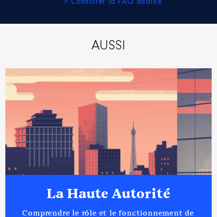
> Consulter la FAQ dédiée
Description
: Administrateur
AUSSI
Organisme
: EHPAD Les Balcons
│ De : 06/2021 à
Rémunération ou gratification
:
Année
Montant
Type
2021
0 €
Net
2022
0 €
Net
La Haute Autorité
Comprendre le rôle et le fonctionnement de