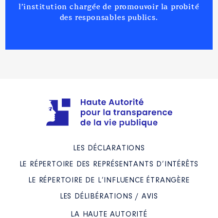
Description
: Administrateur
l’institution chargée de promouvoir la probité
des responsables publics.
Organisme
: EHPAD Les
lavandes │ De : 06/2021 à
Rémunération ou gratification
:
Année
Montant
Type
2021
0 €
Net
2022
0 €
Net
LES DÉCLARATIONS
LE RÉPERTOIRE DES REPRÉSENTANTS D’INTÉRÊTS
Description
: Administrateur
LE RÉPERTOIRE DE L’INFLUENCE ÉTRANGÈRE
LES DÉLIBÉRATIONS / AVIS
Organisme
: Collège de Puy-
l’Evêque │ De : 06/2021 à
LA HAUTE AUTORITÉ