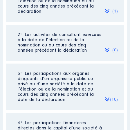
l’élection ou de la nomination ou au
cours des cinq années précédant la
déclaration
(1)
2° Les activités de consultant exercées
Description
: Médecin de L'
à la date de l’élection ou de la
Education Nationale
nomination ou au cours des cinq
années précédant la déclaration
(0)
Employeur
: Rectorat de Poitiers
│ De : 01/2015 à
Rémunération ou gratification
Néant
3° Les participations aux organes
:
dirigeants d’un organisme public ou
privé ou d’une société à la date de
l’élection ou de la nomination et au
Année
Montant
Type
cours des cinq années précédant la
date de la déclaration
(10)
2015
34 153 €
Net
2016
41 510 €
Net
2017
26 466 €
Net
2018
29 366 €
Net
2019
31 792 €
Net
4° Les participations financières
Description
: Représentant
2020
35 352 €
Net
directes dans le capital d’une société à