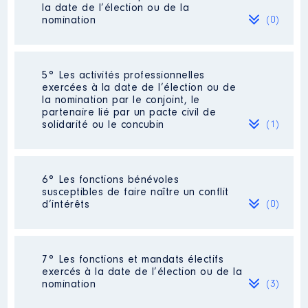
titulaire du Conseil
la date de l’élection ou de la
2021
15 923 €
Net
Départemental
nomination
(0)
Organisme
: Centre Social
d'Ozon Châtellerault │ De :
03/2015 à
Néant
5° Les activités professionnelles
exercées à la date de l’élection ou de
Rémunération ou gratification
la nomination par le conjoint, le
:
partenaire lié par un pacte civil de
solidarité ou le concubin
(1)
Année
Montant
Type
2015
0 €
Net
Activité professionnelle
: Médecin
2016
0 €
Net
6° Les fonctions bénévoles
spécialiste Gastro-entérologue
2017
0 €
Net
susceptibles de faire naître un conflit
2018
0 €
Net
d’intérêts
(0)
Employeur
: Profession Libérale
2019
0 €
Net
2020
0 €
Net
2021
0 €
Net
Néant
7° Les fonctions et mandats électifs
exercés à la date de l’élection ou de la
nomination
(3)