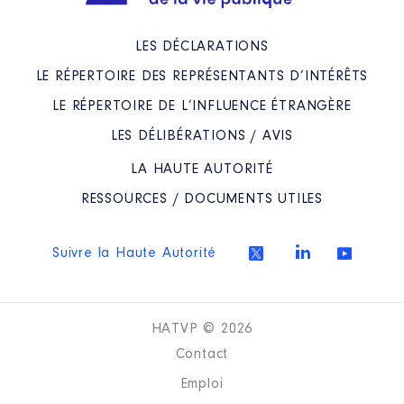
Année
Montant
Type
2015
0 €
Net
LES DÉCLARATIONS
2016
0 €
Net
2017
0 €
Net
LE RÉPERTOIRE DES REPRÉSENTANTS D’INTÉRÊTS
2018
0 €
Net
2019
0 €
Net
LE RÉPERTOIRE DE L’INFLUENCE ÉTRANGÈRE
2020
0 €
Net
2021
0 €
Net
LES DÉLIBÉRATIONS / AVIS
LA HAUTE AUTORITÉ
RESSOURCES / DOCUMENTS UTILES
Suivre la Haute Autorité
Description
: Représentante
suppléante de l'ADF
Organisme
: Conseil de
HATVP © 2026
surveillance de l'ARSNA │ De :
10/2016 à 06/2021
Contact
Rémunération ou gratification
Emploi
: