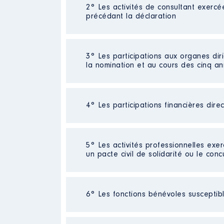
2° Les activités de consultant exercé
Description
: Responsable comm
précédant la déclaration
Employeur
: Keolis Rennes │ De
Rémunération ou gratificatio
Néant
3° Les participations aux organes dir
la nomination et au cours des cinq a
Année
Montant
2014
48 654 €
2015
47 338 €
4° Les participations financières dire
Description
: Membre du Comit
2016
46 410 €
2017
45 830 €
Organisme
: Groupe Hospitalie
2018
49 738 €
Néant
2019
52 361 €
5° Les activités professionnelles exer
Rémunération ou gratificatio
2020
52 361 €
un pacte civil de solidarité ou le conc
Année
Montant
Néant
2020
0 €
6° Les fonctions bénévoles susceptible
2021
0 €