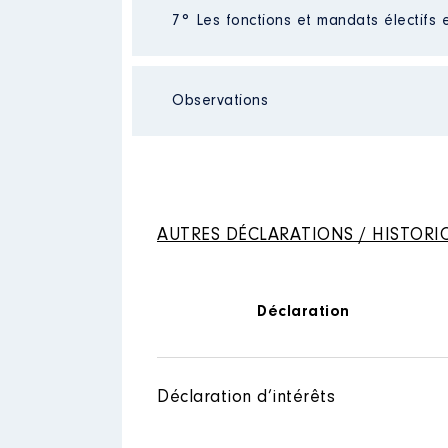
Néant
7° Les fonctions et mandats électifs 
Observations
Description
: Membre du CA
Mandat
: Conseillère départem
Organisme
: Association résea
Rémunération ou gratificatio
Néant
Rémunération ou gratificatio
Année
Montant
Année
Montant
AUTRES DÉCLARATIONS / HISTORI
2015
24 396 €
2016
24 396 €
2021
0 €
2017
25 570 €
2018
25 570 €
Déclaration
2019
25 570 €
2020
25 570 €
2021
11 634 €
Déclaration d’intérêts
Description
: Membre du CA
Organisme
: Etablissement pub