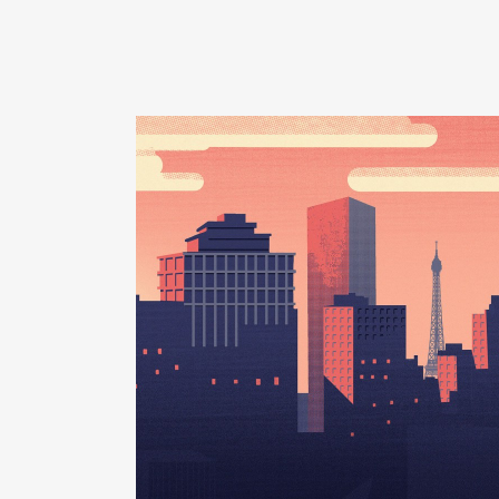
Organisme
: Syndicat Départem
Rémunération ou gratificatio
Année
Montant
2015
0 €
2016
0 €
2017
0 €
2018
0 €
2019
0 €
2020
0 €
2021
0 €
Description
: Membre du CA