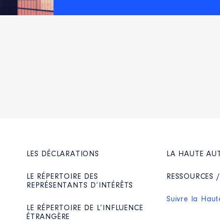
/2021 à
n
:
Type
Net
│ De : 09/2021 à
LES DÉCLARATIONS
LA HAUTE AU
n
:
LE RÉPERTOIRE DES
RESSOURCES 
REPRÉSENTANTS D’INTÉRÊTS
Type
Suivre la Haut
LE RÉPERTOIRE DE L’INFLUENCE
Net
ÉTRANGÈRE