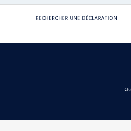
2021
2 446 €
RECHERCHER UNE DÉCLARATION
Description
: Membre du CA
Organisme
: Association pour l
Rémunération ou gratificatio
Année
Montant
2021
0 €
Qu
Description
: Membre du CA