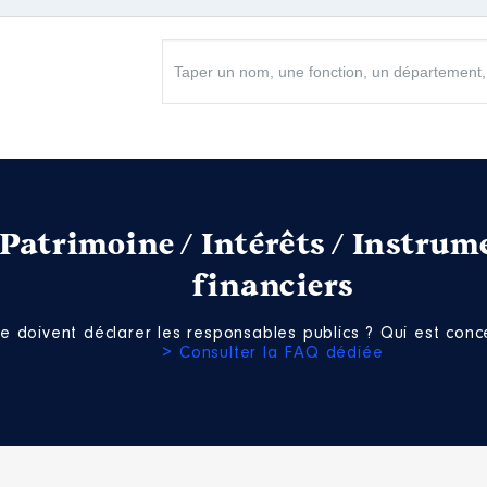
Net
a promotion de l'action et animation sociale │ De : 07/2021 à
n
:
Patrimoine / Intérêts / Instrum
financiers
Type
Net
e doivent déclarer les responsables publics ? Qui est conce
> Consulter la FAQ dédiée