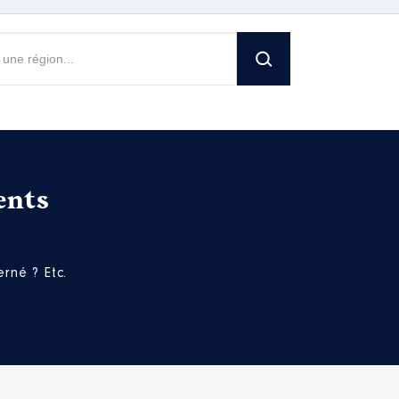
ents
rné ? Etc.