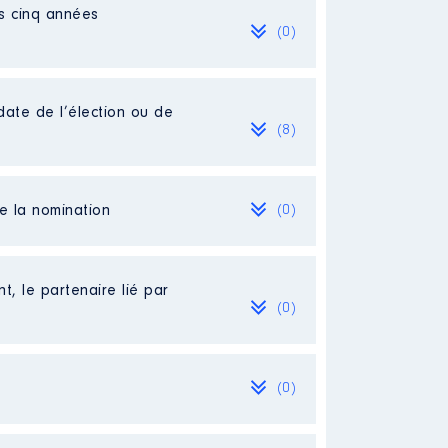
es cinq années
(0)
date de l’élection ou de
(8)
de la nomination
(0)
t, le partenaire lié par
(0)
(0)