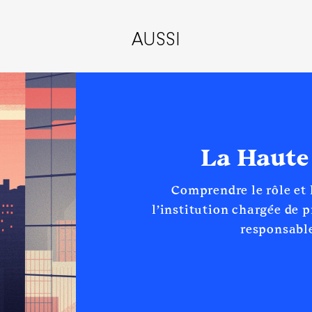
ental 35 d'incendie et de secours │ De : 03/2015 à 06/2021
AUSSI
n
:
Type
Net
Net
Net
Net
La Haute
Net
Net
Net
Comprendre le rôle et
l’institution chargée de 
responsable