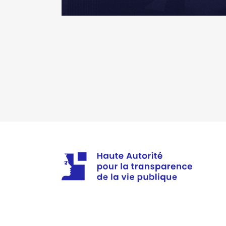
Organisme
: CDG 35 │ De : 07
Rémunération ou gratificatio
Année
Montant
2021
0 €
Description
: Membre du CA
Organisme
: Maison Saint Cyr 
Rémunération ou gratificatio
Année
Montant
2021
0 €