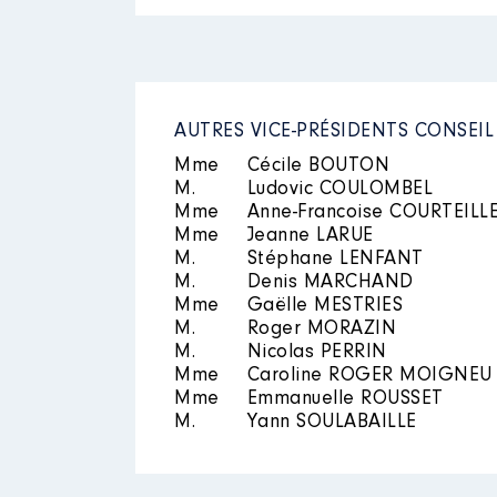
Rémunération ou gratificatio
Mandat
: Conseillère municipal
Rémunération ou gratificatio
Année
Montant
AUTRES VICE-PRÉSIDENTS CONSEIL
2021
0 €
Année
Montant
Mme
Cécile BOUTON
M.
Ludovic COULOMBEL
2020
100 €
Mme
Anne-Francoise COURTEILL
Mme
Jeanne LARUE
M.
Stéphane LENFANT
M.
Denis MARCHAND
Description
: Membre titulaire
Mme
Gaëlle MESTRIES
M.
Roger MORAZIN
Organisme
: GIP constitutif d
M.
Nicolas PERRIN
Mandat
: Vice-présidente dépa
Mme
Caroline ROGER MOIGNEU
Rémunération ou gratificatio
Mme
Emmanuelle ROUSSET
Rémunération ou gratificatio
M.
Yann SOULABAILLE
Année
Montant
Année
Montant
2021
0 €