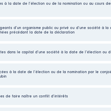
es à la date de l’élection ou de la nomination ou au cours d
unication
 : 01/2014 à
n
:
igeants d’un organisme public ou privé ou d’une société à la 
nnées précédant la date de la déclaration
Type
Net
Net
ctes dans le capital d’une société à la date de l’élection ou 
é des élus
Net
Net
r des marches de Bretagne │ De : 07/2020 à
Net
Net
cées à la date de l’élection ou de la nomination par le conjoin
n
:
Net
ubin
Type
Net
s de faire naître un conflit d’intérêts
Net