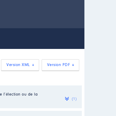
Version XML
Version PDF
e l’élection ou de la
(1)