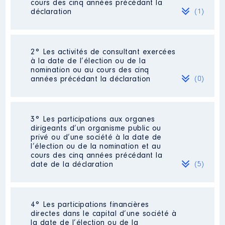
cours des cinq années précédant la
déclaration
(1)
2° Les activités de consultant exercées
Description
: Coordinatrice de
à la date de l’élection ou de la
projets
nomination ou au cours des cinq
Commentaire : Cessation de
années précédant la déclaration
(0)
l'activité professionnelle le
01/11/22
Employeur
: Le Mouvement
Néant
3° Les participations aux organes
associatif Centre Val de Loire │
dirigeants d’un organisme public ou
De : 01/2017 à 11/2022
privé ou d’une société à la date de
l’élection ou de la nomination et au
Rémunération ou gratification
cours des cinq années précédant la
:
date de la déclaration
(5)
Année
Montant
Type
2017
26 860 €
Net
4° Les participations financières
Description
: Membre du bureau
2018
27 633 €
Net
directes dans le capital d’une société à
2019
28 971 €
Net
la date de l’élection ou de la