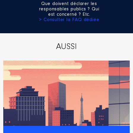
Organisme
: SMO Val de Loire
Que doivent déclarer les
Numérique │ De : 07/2021 à
responsables publics ? Qui
est concerné ? Etc.
Rémunération ou gratification
> Consulter la FAQ dédiée
:
Année
Montant
Type
AUSSI
2021
0 €
Net
2022
0 €
Net
2023
0 €
Net