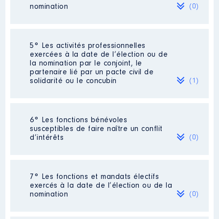
Organisme
: Harmonie de Blois
2020
29 391 €
Net
nomination
(0)
│ De : 01/2017 à 11/2022
2021
19 192 €
Net
2022
9 596 €
Net
Rémunération ou gratification
:
Néant
5° Les activités professionnelles
exercées à la date de l’élection ou de
la nomination par le conjoint, le
Année
Montant
Type
partenaire lié par un pacte civil de
solidarité ou le concubin
(1)
2017
0 €
Net
2018
0 €
Net
2019
0 €
Net
2020
0 €
Net
Activité professionnelle
: Professeur
2021
0 €
Net
6° Les fonctions bénévoles
du secondaire
2022
0 €
Net
susceptibles de faire naître un conflit
d’intérêts
(0)
Employeur
: Education nationale
Néant
7° Les fonctions et mandats électifs
exercés à la date de l’élection ou de la
nomination
(0)
Description
: Membre du CA, en
tant que représentante de la
Région