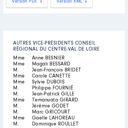
Version PDF
Version XML
Organisme
: CICLIC, agence
régionale du livre et de l'image │
De : 07/2021 à
Rémunération ou gratification
:
AUTRES VICE-PRÉSIDENTS CONSEIL
Année
Montant
Type
RÉGIONAL DU CENTRE-VAL DE LOIRE
Mme
Anne BESNIER
2021
0 €
Net
2022
0 €
Net
Mme
Magali BESSARD
2023
0 €
Net
M.
Jean-François BRIDET
Mme
Carole CANETTE
Mme
Sylvie DUBOIS
M.
Philippe FOURNIÉ
M.
Jean-Patrick GILLE
Mme
Temanuata GIRARD
M.
Jérémie GODET
Description
: Membre du CA, en
M.
Marc GRICOURT
tant que représentante de la
Mme
Gaelle LAHOREAU
Région
M.
Dominique ROULLET