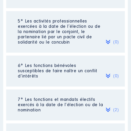
de conférences ouverts au grand
public
Commentaire : Président de
l'association - engagement
Néant
5° Les activités professionnelles
bénévole
exercées à la date de l’élection ou de
la nomination par le conjoint, le
Organisme
: Philia │ De :
partenaire lié par un pacte civil de
01/2013 à
solidarité ou le concubin
(0)
Rémunération ou gratification
:
Néant
6° Les fonctions bénévoles
Année
Montant
Type
susceptibles de faire naître un conflit
d’intérêts
(0)
2013
0 €
Net
2014
0 €
Net
2015
0 €
Net
2016
0 €
Net
Néant
7° Les fonctions et mandats électifs
2017
0 €
Net
exercés à la date de l’élection ou de la
2018
0 €
Net
nomination
(2)
2019
0 €
Net
2020
0 €
Net
2021
0 €
Net
2022
0 €
Net