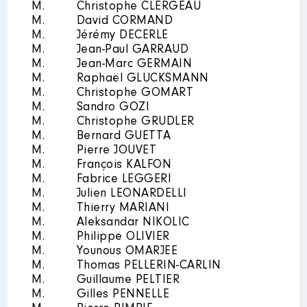
M.
Christophe CLERGEAU
2017
0 €
Net
M.
David CORMAND
2018
0 €
Net
Mandat
: Conseiller
M.
Jérémy DECERLE
2019
0 €
Net
communautaire - Intercommunalité
M.
Jean-Paul GARRAUD
2020
0 €
Net
de Versailles Grand Parc │ de :
M.
Jean-Marc GERMAIN
2021
0 €
Net
01/2019 à 06/2020
M.
Raphaël GLUCKSMANN
2022
0 €
Net
M.
Christophe GOMART
2023
0 €
Net
Rémunération ou gratification
2024
0 €
Net
M.
:
Sandro GOZI
M.
Christophe GRUDLER
M.
Bernard GUETTA
Année
Montant
Type
M.
Pierre JOUVET
M.
François KALFON
2019
541 €
Net
M.
Fabrice LEGGERI
2020
335 €
Net
M.
Julien LEONARDELLI
Description
: Contribuer au
M.
Thierry MARIANI
débat public sur les enjeux
M.
Aleksandar NIKOLIC
politiques français et européens
M.
Philippe OLIVIER
Commentaire : Président -
M.
Younous OMARJEE
association à caractère politique
M.
Thomas PELLERIN-CARLIN
- engagement bénévole
M.
Guillaume PELTIER
Organisme
: Agir en France et
M.
Gilles PENNELLE
en Europe avec FXB │ De :