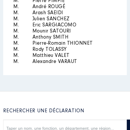
M.
Pierre PIMPIE
08/2023 à
M.
André ROUGÉ
M.
Arash SAEIDI
Rémunération ou gratification
M.
Julien SANCHEZ
:
M.
Eric SARGIACOMO
M.
Mounir SATOURI
Année
Montant
Type
M.
Anthony SMITH
M.
Pierre-Romain THIONNET
2023
0 €
Net
M.
Rody TOLASSY
2024
0 €
Net
M.
Matthieu VALET
M.
Alexandre VARAUT
RECHERCHER UNE DÉCLARATION