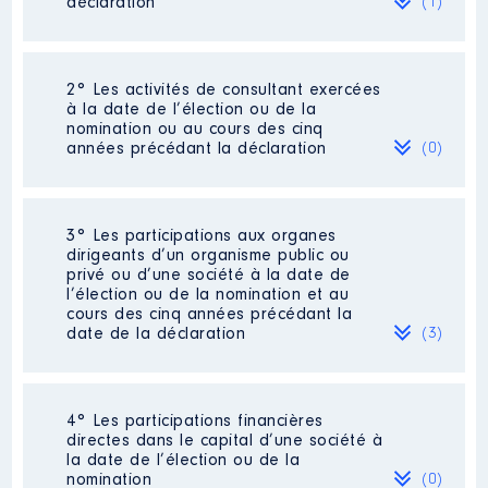
déclaration
(1)
2° Les activités de consultant exercées
Description
: Auteur
à la date de l’élection ou de la
nomination ou au cours des cinq
Employeur
: Maisons d'édition │
années précédant la déclaration
(0)
De : 01/2019 à 12/2023
Rémunération ou gratification
:
Néant
3° Les participations aux organes
dirigeants d’un organisme public ou
privé ou d’une société à la date de
Année
Montant
Type
l’élection ou de la nomination et au
cours des cinq années précédant la
2019
26 089 €
Net
date de la déclaration
(3)
2020
18 099 €
Net
2021
803 €
Net
2022
1 901 €
Net
2023
14 548 €
Net
4° Les participations financières
Description
: Proposer au plus
directes dans le capital d’une société à
grand nombre la pratique de la
la date de l’élection ou de la
philosophie à travers des cycles
nomination
(0)