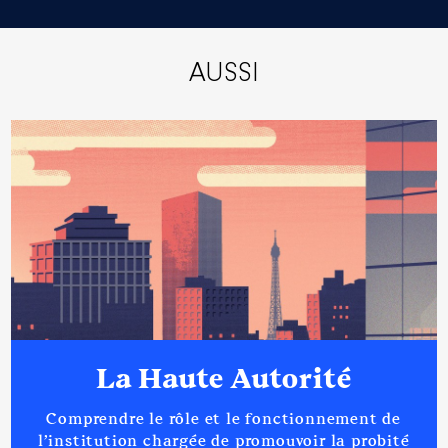
Année
Montant
Type
2020
0 €
Net
AUSSI
2021
0 €
Net
2022
0 €
Net
Description
: Membre du CA
Organisme
: Conseil de
surveillance de l'hopital de
Marvejols │ De : 07/2021 à
12/2022
La Haute Autorité
Rémunération ou gratification
:
Comprendre le rôle et le fonctionnement de
l’institution chargée de promouvoir la probité