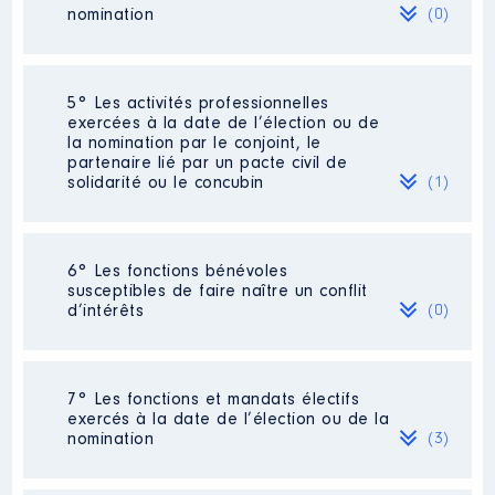
publiées]
nomination
(0)
Organisme
: Syndicat mixte Lot
Dourdou │ De : 07/2021 à
12/2022
Néant
5° Les activités professionnelles
exercées à la date de l’élection ou de
Rémunération ou gratification
la nomination par le conjoint, le
:
partenaire lié par un pacte civil de
solidarité ou le concubin
(1)
Année
Montant
Type
2021
0 €
Net
Activité professionnelle
: néant
2022
0 €
Net
6° Les fonctions bénévoles
susceptibles de faire naître un conflit
Employeur
: Retraitée
d’intérêts
(0)
Néant
7° Les fonctions et mandats électifs
exercés à la date de l’élection ou de la
Description
: membre du CA
nomination
(3)
Commentaire : [Données non
publiées]