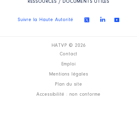
RESSOURCES / DOCUMENTS UTILES
Suivre la Haute Autorité
Description
: Représentant du
HATVP © 2026
Département
Contact
Organisme
: EPL de la Loire │
Emploi
De : 07/2021 à 12/2022
Mentions légales
Rémunération ou gratification
:
Plan du site
Accessibilité : non conforme
Année
Montant
Type
2021
0 €
Net
2022
0 €
Net