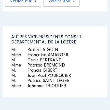
Organisme
: Syndicat mixte
Version PDF
Version XML
Communauté de communes │ de
numérique │ De : 07/2021 à
: 07/2020 à
12/2022
Rémunération ou gratification
Rémunération ou gratification
:
:
Année
Montant
Type
Année
Montant
Type
AUTRES VICE-PRÉSIDENTS CONSEIL
DÉPARTEMENTAL DE LA LOZÈRE
2020
3 700 €
Net
2021
0 €
Net
2021
6 000 €
Net
2022
0 €
Net
M.
Robert AIGOIN
2022
475 €
Net
Mme
Françoise AMARGER
M.
Denis BERTRAND
Mme
Patricia BREMOND
M.
Francis GIBERT
M.
Jean-Paul POURQUIER
M.
Patrice SAINT LÉGER
Description
: Membre du CA
Mme
Johanne TRIOULIER
Mandat
: Vice président du
Commentaire : [Données non
Conseil départemental │ de :
publiées]
07/2021 à
Organisme
: Syndicat mixte du
Rémunération ou gratification
Bassin du LOT │ De : 07/2021 à