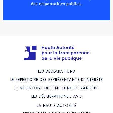
Année
Montant
Type
des responsables publics.
2021
0 €
Net
2022
0 €
Net
Description
: Représentant du
Département
Organisme
: CDEN │ De :
07/2021 à 12/2022
LES DÉCLARATIONS
Rémunération ou gratification
LE RÉPERTOIRE DES REPRÉSENTANTS D’INTÉRÊTS
:
LE RÉPERTOIRE DE L’INFLUENCE ÉTRANGÈRE
LES DÉLIBÉRATIONS / AVIS
Année
Montant
Type
LA HAUTE AUTORITÉ
2021
0 €
Net
2022
0 €
Net